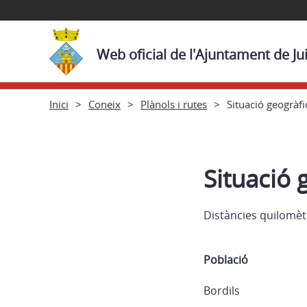
Web oficial de l'Ajuntament de Ju
Inici
Coneix
Plànols i rutes
Situació geogràfi
Situació 
Distàncies quilomè
Població
Bordils