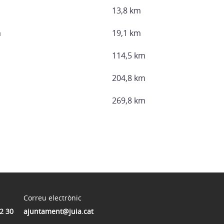
13,8 km
à
19,1 km
114,5 km
204,8 km
269,8 km
Correu electrònic
2 30
ajuntament@juia.cat