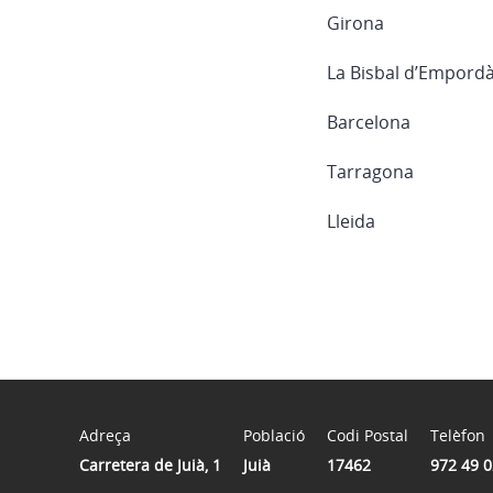
Girona
La Bisbal d’Empord
Barcelona
Tarragona
Lleida
Adreça
Població
Codi Postal
Telèfon
Carretera de Juià, 1
Juià
17462
972 49 0