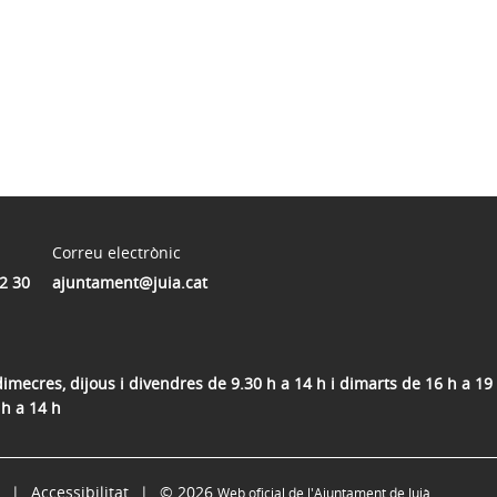
Correu electrònic
2 30
ajuntament@juia.cat
dimecres, dijous i divendres de 9.30 h a 14 h i dimarts de 16 h a 19 
 h a 14 h
Accessibilitat
© 2026
Web oficial de l'Ajuntament de Juià