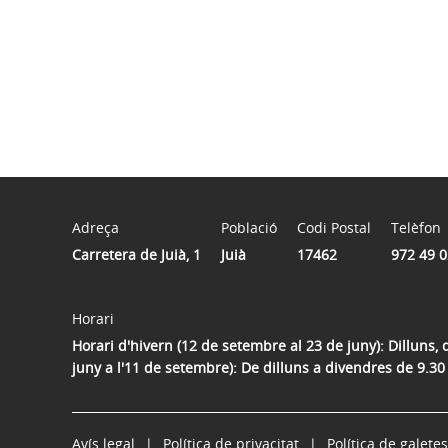
Adreça
Població
Codi Postal
Telèfon
Carretera de Juià, 1
Juià
17462
972 49 0
Horari
Horari d'hivern (12 de setembre al 23 de juny): Dilluns, 
juny a l'11 de setembre): De dilluns a divendres de 9.30
Avís legal
Política de privacitat
Política de galetes