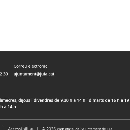
Correu electrònic
2 30
ajuntament@juia.cat
dimecres, dijous i divendres de 9.30 h a 14 h i dimarts de 16 h a 19 
 h a 14 h
Accessibilitat
© 2026
Web oficial de l'Ajuntament de Juià