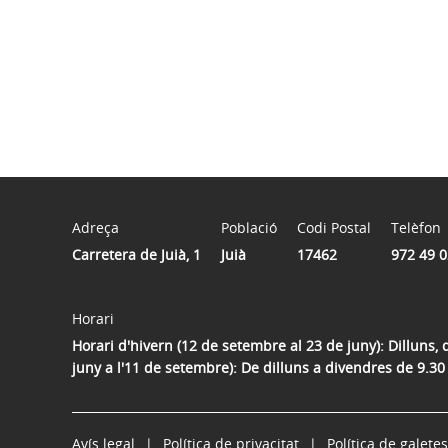
Adreça
Població
Codi Postal
Telèfon
Carretera de Juià, 1
Juià
17462
972 49 0
Horari
Horari d'hivern (12 de setembre al 23 de juny): Dilluns, 
juny a l'11 de setembre): De dilluns a divendres de 9.30
Avís legal
Política de privacitat
Política de galetes