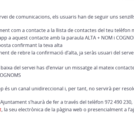
rvei de comunicacions, els usuaris han de seguir uns senzill
ment com a contacte a la llista de contactes del teu telèfon 
app a aquest contacte amb la paraula ALTA + NOM i COGN
osta confirmant la teva alta
ent de rebre la confirmació d’alta, ja seràs usuari del servei
 baixa del servei has d’enviar un missatge al mateix contact
 COGNOMS
p és un canal unidireccional i, per tant, no servirà per reso
Ajuntament s’haurà de fer a través del telèfon 972 490 230, 
t
, la seu electrònica de la pàgina web o presencialment a l’