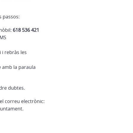
s passos:
mòbil:
618 536 421
OMS
 i rebràs les
e amb la paraula
ldre dubtes.
el correu electrònic:
ajuntament.