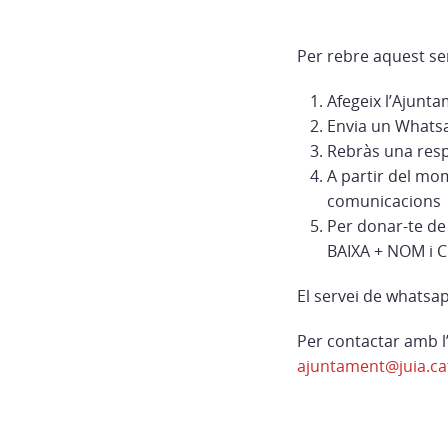
Per rebre aquest se
Afegeix l’Ajunta
Envia un Whats
Rebràs una resp
A partir del mom
comunicacions
Per donar-te de
BAIXA + NOM i
El servei de whatsap
Per contactar amb l’
ajuntament@juia.ca