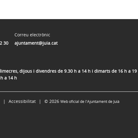
Correu electrònic
2 30
ajuntament@juia.cat
dimecres, dijous i divendres de 9.30 h a 14 h i dimarts de 16 h a 19 
 h a 14 h
Accessibilitat
© 2026
Web oficial de l'Ajuntament de Juià